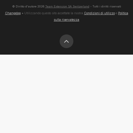
© Diritto d'autore
2026
Team Extension SA Switzerland
- Tutti i diritti riservati
Changelog
● Utilizzando questo sito accettate la nostra
Condizioni di utilizzo
e
Politica
sulla riservatezza