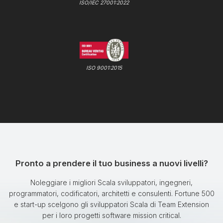
ISO/IEC 27001:2022
ISO 9001:2015
Pronto a prendere il tuo business a nuovi livelli?
Noleggiare i migliori Scala sviluppatori, ingegneri,
programmatori, codificatori, architetti e consulenti. Fortune 500
e start-up scelgono gli sviluppatori Scala di Team Extension
per i loro progetti software mission critical.