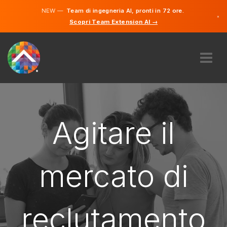
NEW —
Team di ingegneria AI, pronti in 72 ore.
×
Scopri Team Extension AI →
Tedesco
Francese
Italiano
Inglese
RIGUARDO A NOI
COMPETENZA
COME FUNZIONA?
Agitare il
OPPORTUNITÀ DI LAVORO
ASSUMERE
mercato di
SVIZZERA
IT
reclutamento
INIZIARE