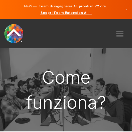
NEW —
Team di ingegneria AI, pronti in 72 ore.
×
Scopri Team Extension AI →
Tedesco
Francese
Italiano
Inglese
RIGUARDO A NOI
COMPETENZA
COME FUNZIONA?
Come
OPPORTUNITÀ DI LAVORO
ASSUMERE
funziona?
SVIZZERA
IT
INIZIARE