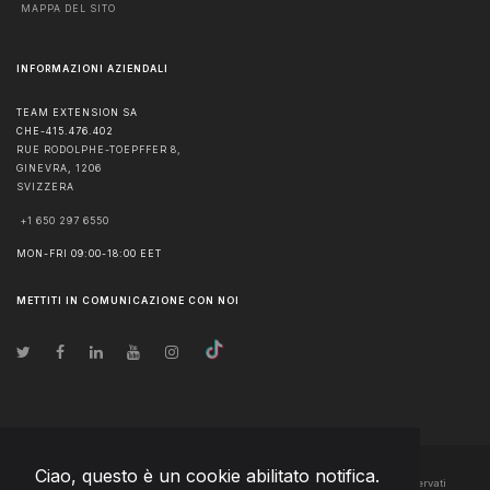
MAPPA DEL SITO
INFORMAZIONI AZIENDALI
TEAM EXTENSION SA
CHE-415.476.402
RUE RODOLPHE-TOEPFFER 8,
GINEVRA
,
1206
SVIZZERA
+1 650 297 6550
MON-FRI 09:00-18:00 EET
METTITI IN COMUNICAZIONE CON NOI
Ciao, questo è un cookie abilitato notifica.
© Diritto d'autore
2026
Team Extension SA Switzerland
- Tutti i diritti riservati