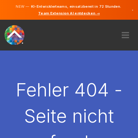
NEW —
KI-Entwicklerteams, einsatzbereit in 72 Stunden.
×
Team Extension AI entdecken →
Deutsch
Französisc
Italienisch
Englisch
ÜBER UNS
EXPERTISE
WIE FUNKTIONIERT ES?
KARRIERE
Fehler 404 -
FINDEN
SCHWEIZ
Seite nicht
DE
STARTEN SIE JETZT