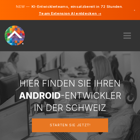
NEW —
KI-Entwicklerteams, einsatzbereit in 72 Stunden.
×
Team Extension AI entdecken →
Deutsch
Französi
Italienisc
Englisch
ÜBER UNS
EXPERTISE
WIE FUNKTIONIERT ES?
KARRIERE
HIER FINDEN SIE IHREN
FINDEN
ANDROID
-ENTWICKLER
SCHWEIZ
IN DER SCHWEIZ
DE
STARTEN SIE JETZT!
STARTEN SIE JETZT