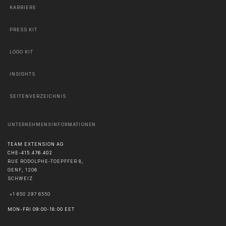
KARRIERE
PRESS KIT
LOGO KIT
INSIGHTS
SEITENVERZEICHNIS
UNTERNEHMENSINFORMATIONEN
TEAM EXTENSION AG
CHE-415.476.402
RUE RODOLPHE-TOEPFFER 8,
GENF
,
1206
SCHWEIZ
+1 650 297 6550
MON-FRI 09:00-18:00 EET