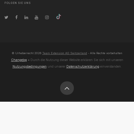
FOLGEN SIE UNS
© Urheberrecht
2026
Team Extension AG Switzerland
- Alle Rechte vorbehalten
Changelog
● Durch die Nutzung dieser Website erklären Sie sich mit unseren
Nutzungsbedingungen
und unserer
Datenschutzerklärung
einverstanden.