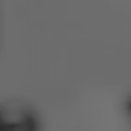
Polen
Slowenien
Vietnam