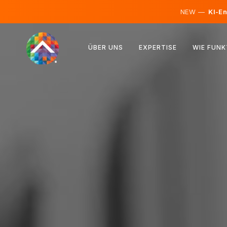
NEW —
KI-En
Österreich
ÜBER UNS
EXPERTISE
WIE FUNK
Finnland
Island
Luxemburg
Schweden
Vereinigtes Königreich
Albanien
Tschechien
Ungarn
Nordmazedonien