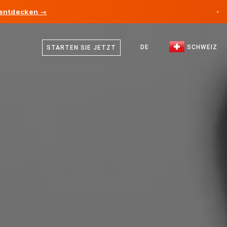
 entdecken →
×
Deutsch
Kanada
Französisch
DE
SCHWEIZ
STARTEN SIE JETZT
Deutschland
Italienisch
Liechtenstein
Englisch
Norwegen
Japan
Bulgarien
Kroatien
Litauen
Montenegro