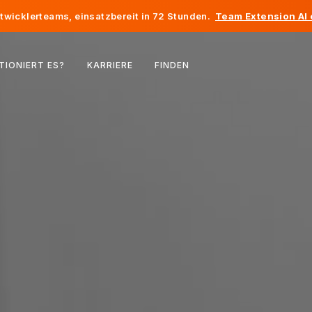
twicklerteams, einsatzbereit in 72 Stunden.
Team Extension AI
Belgien
TIONIERT ES?
KARRIERE
FINDEN
Frankreich
Irland
Niederlande
Schweiz
Vereinigte Staaten
Bosnien und Herzegowina
Estland
Lettland
Republik Moldau