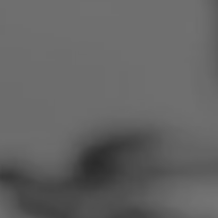
Rumänien
Slowakei