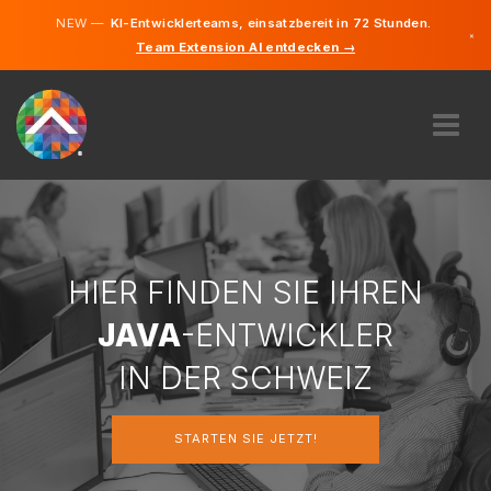
NEW —
KI-Entwicklerteams, einsatzbereit in 72 Stunden.
×
Team Extension AI entdecken →
Deutsch
Französi
Italienisc
Englisch
ÜBER UNS
EXPERTISE
WIE FUNKTIONIERT ES?
KARRIERE
HIER FINDEN SIE IHREN
FINDEN
JAVA
-ENTWICKLER
SCHWEIZ
IN DER SCHWEIZ
DE
STARTEN SIE JETZT!
STARTEN SIE JETZT