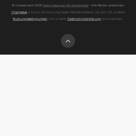
© Urheberrecht
2026
Team Extension AG Switzerland
- Alle Rechte vorbehalten
Changelog
● Durch die Nutzung dieser Website erklären Sie sich mit unseren
Nutzungsbedingungen
und unserer
Datenschutzerklärung
einverstanden.