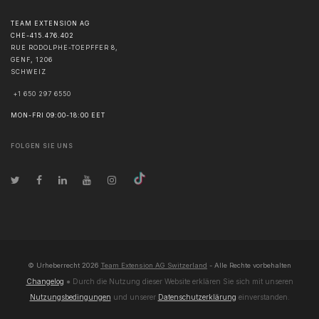
TEAM EXTENSION AG
CHE-415.476.402
RUE RODOLPHE-TOEPFFER 8,
GENF
,
1206
SCHWEIZ
+1 650 297 6550
MON-FRI 09:00-18:00 EET
FOLGEN SIE UNS
© Urheberrecht
2026
Team Extension AG Switzerland
- Alle Rechte vorbehalten
Changelog
● Durch die Nutzung dieser Website erklären Sie sich mit unseren
Nutzungsbedingungen
und unserer
Datenschutzerklärung
einverstanden.