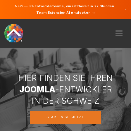
NEW —
KI-Entwicklerteams, einsatzbereit in 72 Stunden.
×
Team Extension AI entdecken →
Deutsch
Französi
Italienisc
Englisch
ÜBER UNS
EXPERTISE
WIE FUNKTIONIERT ES?
KARRIERE
HIER FINDEN SIE IHREN
FINDEN
JOOMLA
-ENTWICKLER
SCHWEIZ
IN DER SCHWEIZ
DE
STARTEN SIE JETZT!
STARTEN SIE JETZT