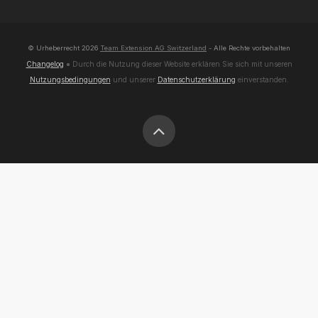
© Urheberrecht
2026
Team Extension AG Switzerland
- Alle Rechte vorbehalten
Changelog
● Durch die Nutzung dieser Website erklären Sie sich mit unseren
Nutzungsbedingungen
und unserer
Datenschutzerklärung
einverstanden.