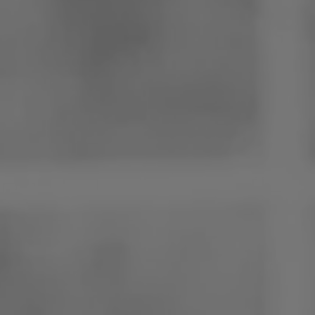
Polen
Slowenien
Vietnam