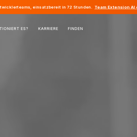
twicklerteams, einsatzbereit in 72 Stunden.
Team Extension AI
Belgien
TIONIERT ES?
KARRIERE
FINDEN
Frankreich
Irland
Niederlande
Schweiz
Vereinigte Staaten
Bosnien und Herzegowina
Estland
Lettland
Republik Moldau