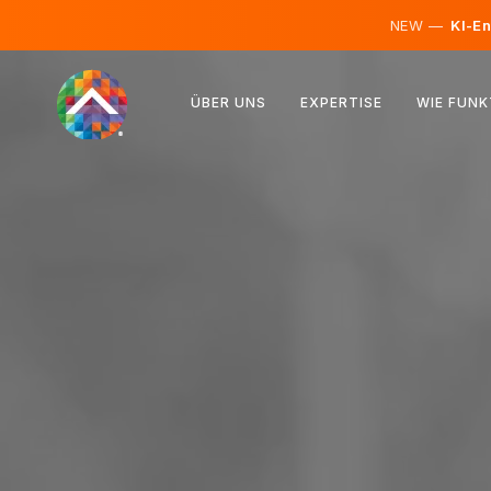
NEW —
KI-En
Österreich
ÜBER UNS
EXPERTISE
WIE FUNK
Finnland
Island
Luxemburg
Schweden
Vereinigtes Königreich
Albanien
Tschechien
Ungarn
Nordmazedonien