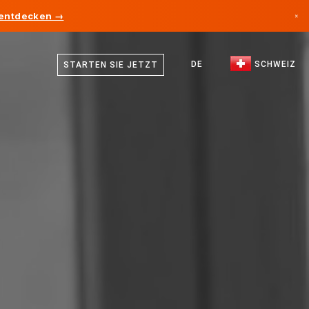
 entdecken →
×
Deutsch
Kanada
Französisch
DE
SCHWEIZ
STARTEN SIE JETZT
Deutschland
Italienisch
Liechtenstein
Englisch
Norwegen
Japan
Bulgarien
Kroatien
Litauen
Montenegro