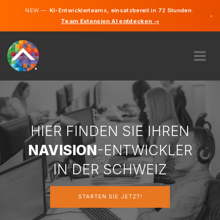
NEW —
KI-Entwicklerteams, einsatzbereit in 72 Stunden.
×
Team Extension AI entdecken →
Deutsch
Französi
Italienisc
Englisch
ÜBER UNS
EXPERTISE
WIE FUNKTIONIERT ES?
KARRIERE
HIER FINDEN SIE IHREN
FINDEN
NAVISION
-ENTWICKLER
SCHWEIZ
IN DER SCHWEIZ
DE
STARTEN SIE JETZT!
STARTEN SIE JETZT