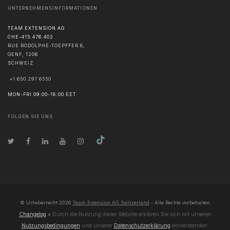
UNTERNEHMENSINFORMATIONEN
TEAM EXTENSION AG
CHE-415.476.402
RUE RODOLPHE-TOEPFFER 8,
GENF
,
1206
SCHWEIZ
+1 650 297 6550
MON-FRI 09:00-18:00 EET
FOLGEN SIE UNS
© Urheberrecht
2026
Team Extension AG Switzerland
- Alle Rechte vorbehalten
Changelog
● Durch die Nutzung dieser Website erklären Sie sich mit unseren
Nutzungsbedingungen
und unserer
Datenschutzerklärung
einverstanden.