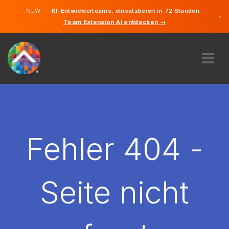
NEW —
KI-Entwicklerteams, einsatzbereit in 72 Stunden.
×
Team Extension AI entdecken →
Deutsch
Französisc
Italienisch
Englisch
ÜBER UNS
EXPERTISE
WIE FUNKTIONIERT ES?
KARRIERE
Fehler 404 -
FINDEN
SCHWEIZ
Seite nicht
DE
STARTEN SIE JETZT