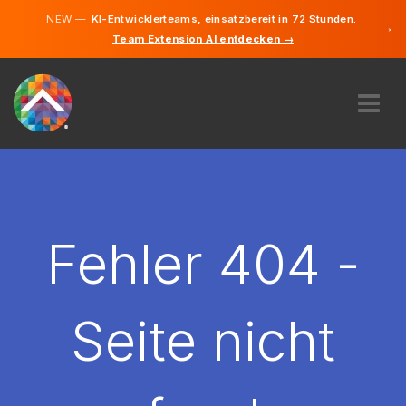
NEW —
KI-Entwicklerteams, einsatzbereit in 72 Stunden.
×
Team Extension AI entdecken →
Deutsch
Französisc
Italienisch
Englisch
ÜBER UNS
EXPERTISE
WIE FUNKTIONIERT ES?
KARRIERE
Fehler 404 -
FINDEN
SCHWEIZ
Seite nicht
DE
STARTEN SIE JETZT