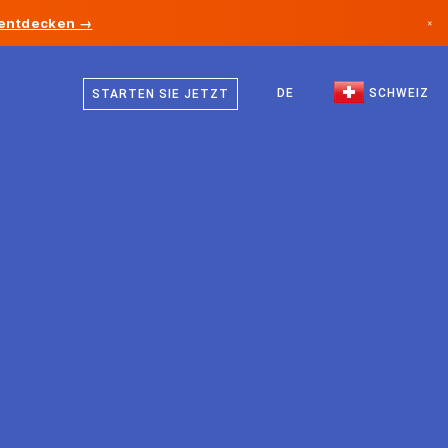
 entdecken →
×
Deutsch
Kanada
Französisch
DE
SCHWEIZ
STARTEN SIE JETZT
Deutschland
Italienisch
Liechtenstein
Englisch
Norwegen
Japan
Bulgarien
Kroatien
Litauen
Montenegro