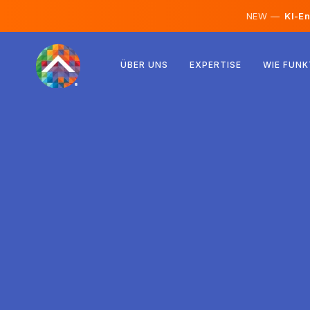
NEW —
KI-En
Österreich
ÜBER UNS
EXPERTISE
WIE FUNK
Finnland
Island
Luxemburg
Schweden
Vereinigtes Königreich
Albanien
Tschechien
Ungarn
Nordmazedonien