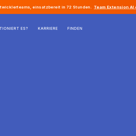
twicklerteams, einsatzbereit in 72 Stunden.
Team Extension AI
Belgien
TIONIERT ES?
KARRIERE
FINDEN
Frankreich
Irland
Niederlande
Schweiz
Vereinigte Staaten
Bosnien und Herzegowina
Estland
Lettland
Republik Moldau