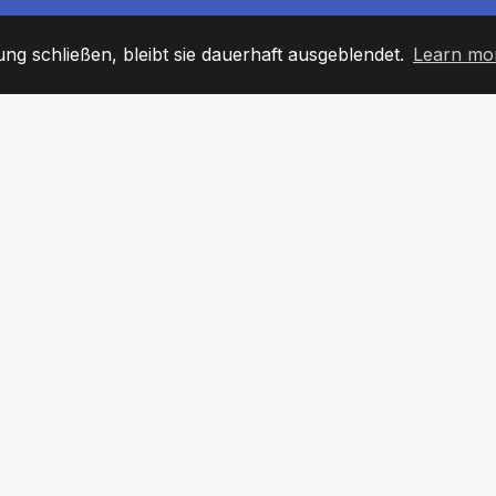
g schließen, bleibt sie dauerhaft ausgeblendet.
Learn mo
60
+36
7
TARBEITER
COUNTRIES
BÜRO