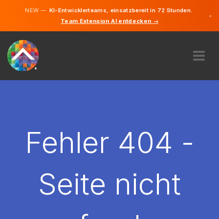
NEW —
KI-Entwicklerteams, einsatzbereit in 72 Stunden.
×
Team Extension AI entdecken →
Deutsch
Französisc
Italienisch
Englisch
ÜBER UNS
EXPERTISE
WIE FUNKTIONIERT ES?
KARRIERE
Fehler 404 -
FINDEN
SCHWEIZ
Seite nicht
DE
STARTEN SIE JETZT