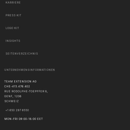
KARRIERE
PRESS KIT
LOGO KIT
INSIGHTS
SEITENVERZEICHNIS
UNTERNEHMENSINFORMATIONEN
TEAM EXTENSION AG
CHE-415.476.402
RUE RODOLPHE-TOEPFFER 8,
GENF
,
1206
SCHWEIZ
+1 650 297 6550
MON-FRI 09:00-18:00 EET