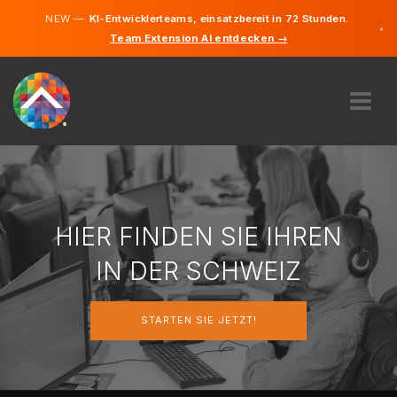
NEW —
KI-Entwicklerteams, einsatzbereit in 72 Stunden.
×
Team Extension AI entdecken →
Deutsch
Französisc
Italienisch
Englisch
ÜBER UNS
EXPERTISE
WIE FUNKTIONIERT ES?
KARRIERE
HIER FINDEN SIE IHREN
FINDEN
IN DER SCHWEIZ
SCHWEIZ
STARTEN SIE JETZT!
DE
STARTEN SIE JETZT