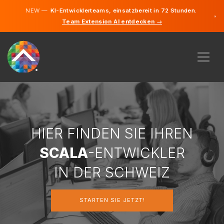
NEW —
KI-Entwicklerteams, einsatzbereit in 72 Stunden.
×
Team Extension AI entdecken →
Deutsch
Französi
Italienisc
Englisch
ÜBER UNS
EXPERTISE
WIE FUNKTIONIERT ES?
KARRIERE
HIER FINDEN SIE IHREN
FINDEN
SCALA
-ENTWICKLER
SCHWEIZ
IN DER SCHWEIZ
DE
STARTEN SIE JETZT!
STARTEN SIE JETZT