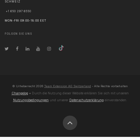
SCHWEIZ
+1 650 297 6550
MON-FRI 09:00-18:00 EET
FOLGEN SIE UNS
© Urheberrecht
2026
Team Extension AG Switzerland
- Alle Rechte vorbehalten
Changelog
● Durch die Nutzung dieser Website erklären Sie sich mit unseren
Nutzungsbedingungen
und unserer
Datenschutzerklärung
einverstanden.