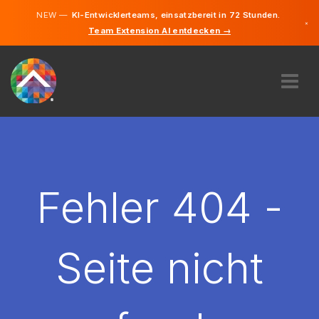
NEW —
KI-Entwicklerteams, einsatzbereit in 72 Stunden.
×
Team Extension AI entdecken →
Deutsch
Französisc
Italienisch
Englisch
ÜBER UNS
EXPERTISE
WIE FUNKTIONIERT ES?
KARRIERE
Fehler 404 -
FINDEN
SCHWEIZ
Seite nicht
DE
STARTEN SIE JETZT