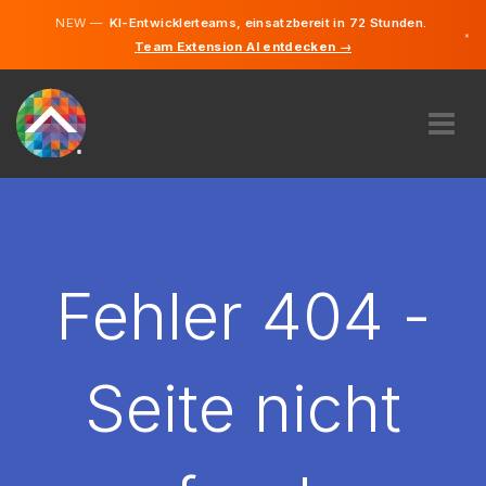
NEW —
KI-Entwicklerteams, einsatzbereit in 72 Stunden.
×
Team Extension AI entdecken →
Deutsch
Französisc
Italienisch
Englisch
ÜBER UNS
EXPERTISE
WIE FUNKTIONIERT ES?
KARRIERE
Fehler 404 -
FINDEN
SCHWEIZ
Seite nicht
DE
STARTEN SIE JETZT