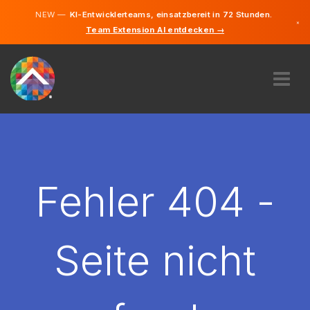
NEW —
KI-Entwicklerteams, einsatzbereit in 72 Stunden.
×
Team Extension AI entdecken →
Deutsch
Französisc
Italienisch
Englisch
ÜBER UNS
EXPERTISE
WIE FUNKTIONIERT ES?
KARRIERE
Fehler 404 -
FINDEN
SCHWEIZ
Seite nicht
DE
STARTEN SIE JETZT