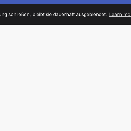
g schließen, bleibt sie dauerhaft ausgeblendet.
Learn mo
60
+36
7
TARBEITER
COUNTRIES
BÜRO