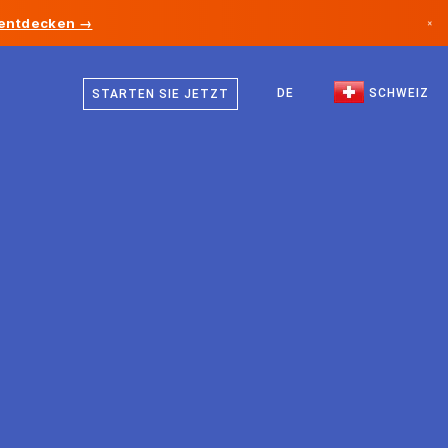
 entdecken →
×
Deutsch
Kanada
Französisch
DE
SCHWEIZ
STARTEN SIE JETZT
Deutschland
Italienisch
Liechtenstein
Englisch
Norwegen
Japan
Bulgarien
Kroatien
Litauen
Montenegro