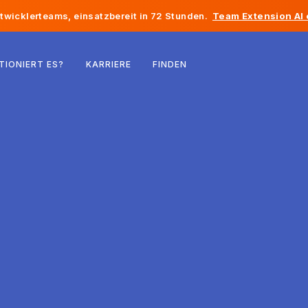
twicklerteams, einsatzbereit in 72 Stunden.
Team Extension AI
Belgien
TIONIERT ES?
KARRIERE
FINDEN
Frankreich
Irland
Niederlande
Schweiz
Vereinigte Staaten
Bosnien und Herzegowina
Estland
Lettland
Republik Moldau