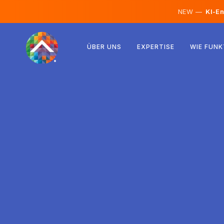
NEW —
KI-En
Österreich
ÜBER UNS
EXPERTISE
WIE FUNK
Finnland
Island
Luxemburg
Schweden
Vereinigtes Königreich
Albanien
Tschechien
Ungarn
Nordmazedonien