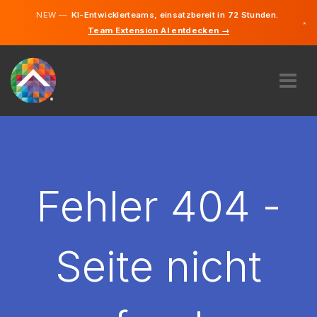
NEW —
KI-Entwicklerteams, einsatzbereit in 72 Stunden.
×
Team Extension AI entdecken →
Deutsch
Französisc
Italienisch
Englisch
ÜBER UNS
EXPERTISE
WIE FUNKTIONIERT ES?
KARRIERE
Fehler 404 -
FINDEN
SCHWEIZ
Seite nicht
DE
STARTEN SIE JETZT