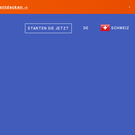
 entdecken →
×
Deutsch
Kanada
Französisch
DE
SCHWEIZ
STARTEN SIE JETZT
Deutschland
Italienisch
Liechtenstein
Englisch
Norwegen
Japan
Bulgarien
Kroatien
Litauen
Montenegro