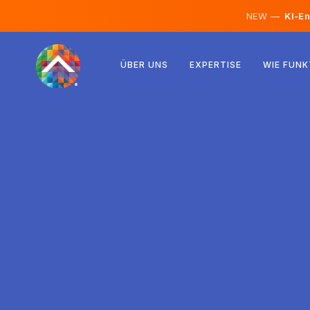
NEW —
KI-En
Österreich
ÜBER UNS
EXPERTISE
WIE FUNK
Finnland
Island
Luxemburg
Schweden
Vereinigtes Königreich
Albanien
Tschechien
Ungarn
Nordmazedonien