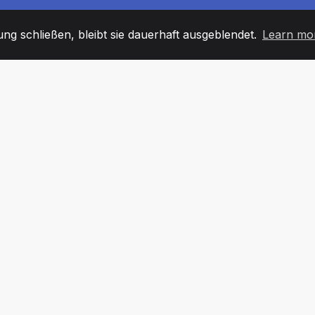
g schließen, bleibt sie dauerhaft ausgeblendet.
Learn mo
60
+36
7
TARBEITER
COUNTRIES
BÜRO