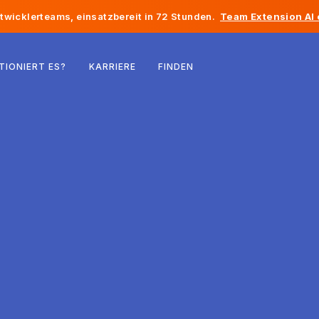
twicklerteams, einsatzbereit in 72 Stunden.
Team Extension AI
Belgien
TIONIERT ES?
KARRIERE
FINDEN
Frankreich
Irland
Niederlande
Schweiz
Vereinigte Staaten
Bosnien und Herzegowina
Estland
Lettland
Republik Moldau