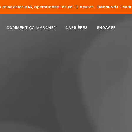
d’ingénierie IA, opérationnelles en 72 heures.
Découvrir Team 
Belgique
COMMENT ÇA MARCHE?
CARRIÈRES
ENGAGER
France
Irlande
Pays-Bas
Suisse
États-Unis
Bosnie-Herzégovine
Estonie
Lettonie
Moldavie