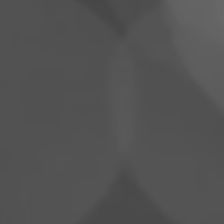
Pologne
Slovénie
Viêt Nam