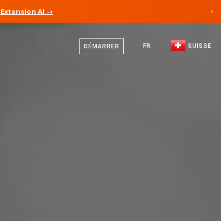
Extension AI →
×
Allemand
Canada
Français
FR
SUISSE
DÉMARRER
Allemagne
Italien
Liechtenstein
Anglais
Norvège
Japon
Bulgarie
Croatie
Lituanie
Monténégro