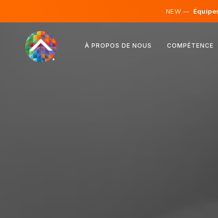
NEW —
Équipes 
Autriche
À PROPOS DE NOUS
COMPÉTENCE
Finlande
Islande
Luxembourg
Suède
Royaume-Uni
Albanie
Tchéquie
Hongrie
Macédoine du Nord