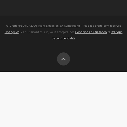
© Droits d'auteur
2026
Team Extension SA Switzerland
- Tous les droits sont réservés
Changelog
● En utilisant ce site, vous acceptez nos
Conditions d'utilisation
et
Politique
de confidentialité