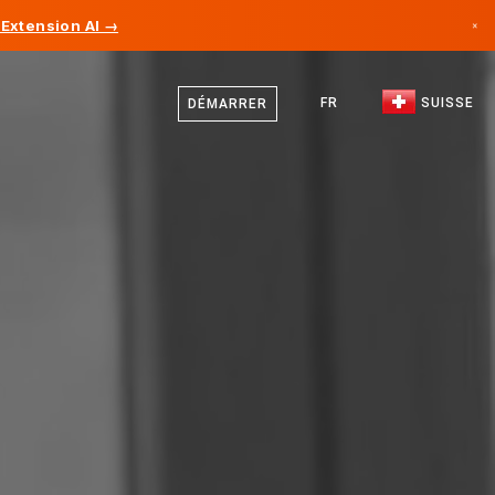
Extension AI →
×
Allemand
Canada
Français
FR
SUISSE
DÉMARRER
Allemagne
Italien
Liechtenstein
Anglais
Norvège
Japon
Bulgarie
Croatie
Lituanie
Monténégro