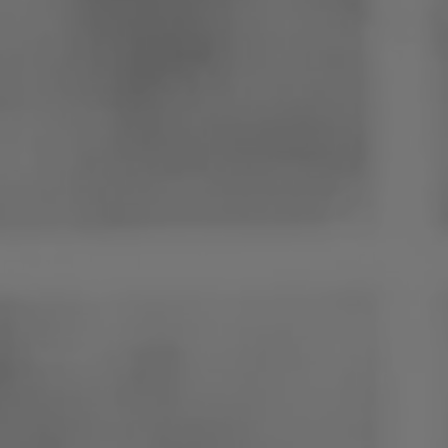
Pologne
Slovénie
Viêt Nam