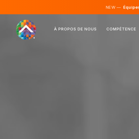
NEW —
Équipes 
Autriche
À PROPOS DE NOUS
COMPÉTENCE
Finlande
Islande
Luxembourg
Suède
Royaume-Uni
Albanie
Tchéquie
Hongrie
Macédoine du Nord