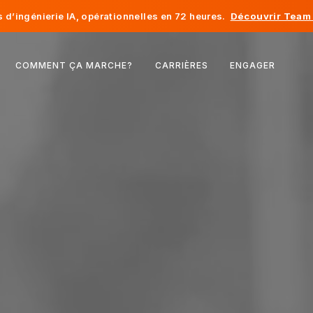
d’ingénierie IA, opérationnelles en 72 heures.
Découvrir Team 
Belgique
COMMENT ÇA MARCHE?
CARRIÈRES
ENGAGER
France
Irlande
Pays-Bas
Suisse
États-Unis
Bosnie-Herzégovine
Estonie
Lettonie
Moldavie