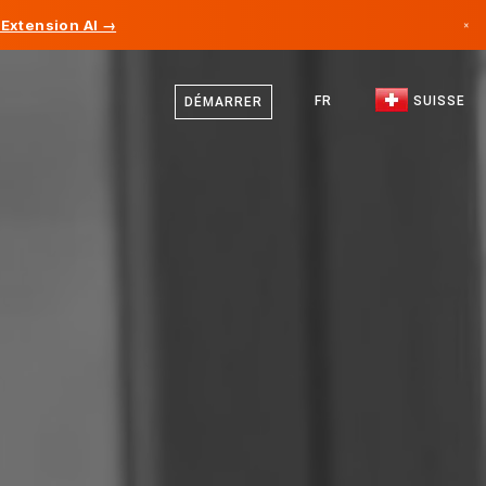
Extension AI →
×
Allemand
Canada
Français
FR
SUISSE
DÉMARRER
Allemagne
Italien
Liechtenstein
Anglais
Norvège
Japon
Bulgarie
Croatie
Lituanie
Monténégro