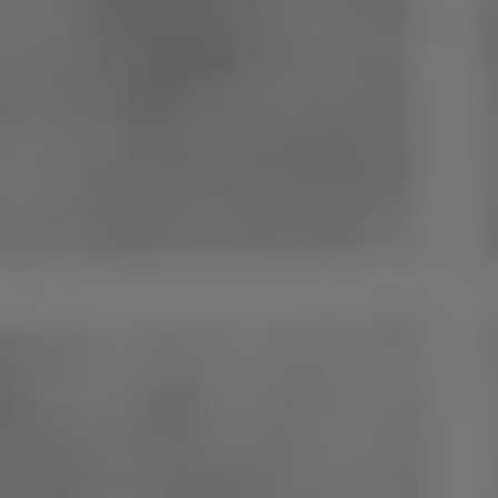
Pologne
Slovénie
Viêt Nam