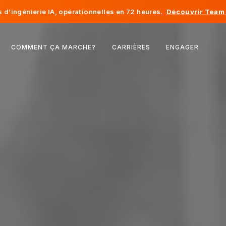
d’ingénierie IA, opérationnelles en 72 heures.
Découvrir Team 
Belgique
COMMENT ÇA MARCHE?
CARRIÈRES
ENGAGER
France
Irlande
Pays-Bas
Suisse
États-Unis
Bosnie-Herzégovine
Estonie
Lettonie
Moldavie