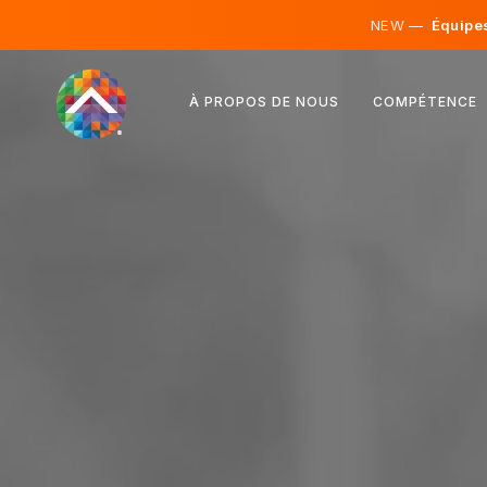
NEW —
Équipes 
Autriche
À PROPOS DE NOUS
COMPÉTENCE
Finlande
Islande
Luxembourg
Suède
Royaume-Uni
Albanie
Tchéquie
Hongrie
Macédoine du Nord