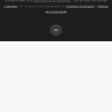
© Droits d'auteur
2026
Team Extension SA Switzerland
- Tous les droits sont réservés
Changelog
● En utilisant ce site, vous acceptez nos
Conditions d'utilisation
et
Politique
de confidentialité