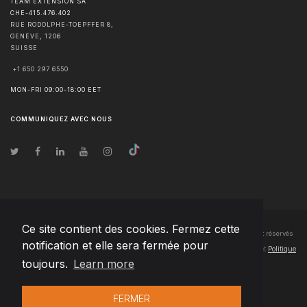
TEAM EXTENSION SA
CHE-415.476.402
RUE RODOLPHE-TOEPFFER 8,
GENÈVE
,
1206
SUISSE
+1 650 297 6550
MON-FRI 09:00-18:00 EET
COMMUNIQUEZ AVEC NOUS
Ce site contient des cookies. Fermez cette
© Droits d'auteur
2026
Team Extension SA Switzerland
- Tous les droits sont réservés
notification et elle sera fermée pour
Changelog
● En utilisant ce site, vous acceptez nos
Conditions d'utilisation
et
Politique
toujours.
Learn more
de confidentialité
FERMER