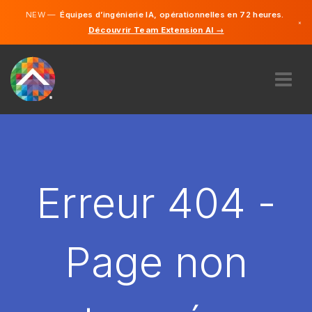
NEW —
Équipes d’ingénierie IA, opérationnelles en 72 heures.
×
Découvrir Team Extension AI →
Allemand
Français
Italien
Anglais
À PROPOS DE NOUS
COMPÉTENCE
COMMENT ÇA MARCHE?
CARRIÈRES
Erreur 404 -
ENGAGER
SUISSE
Page non
FR
DÉMARRER