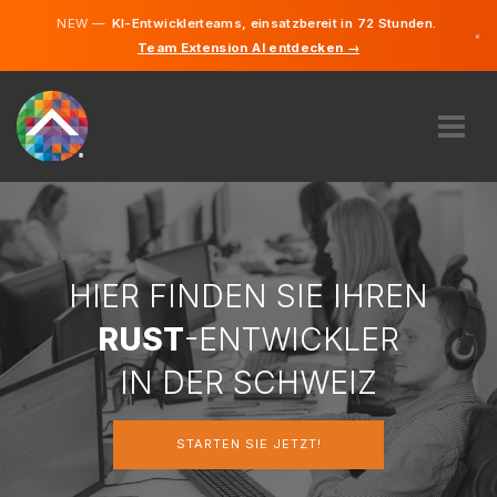
NEW —
KI-Entwicklerteams, einsatzbereit in 72 Stunden.
×
Team Extension AI entdecken →
Deutsch
Französi
Italienisc
Englisch
ÜBER UNS
EXPERTISE
WIE FUNKTIONIERT ES?
KARRIERE
HIER FINDEN SIE IHREN
FINDEN
RUST
-ENTWICKLER
SCHWEIZ
IN DER SCHWEIZ
DE
STARTEN SIE JETZT!
STARTEN SIE JETZT