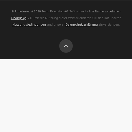
© Urheberrecht
2026
Team Extension AG Switzerland
- Alle Rechte vorbehalten
Changelog
● Durch die Nutzung dieser Website erklären Sie sich mit unseren
Nutzungsbedingungen
und unserer
Datenschutzerklärung
einverstanden.