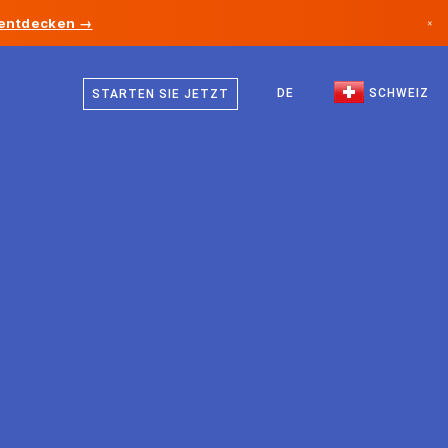
 entdecken →
×
Deutsch
Kanada
Französisch
DE
SCHWEIZ
STARTEN SIE JETZT
Deutschland
Italienisch
Liechtenstein
Englisch
Norwegen
Japan
Bulgarien
Kroatien
Litauen
Montenegro