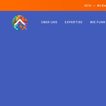
NEW —
KI-En
Österreich
ÜBER UNS
EXPERTISE
WIE FUNK
Finnland
Island
Luxemburg
Schweden
Vereinigtes Königreich
Albanien
Tschechien
Ungarn
Nordmazedonien