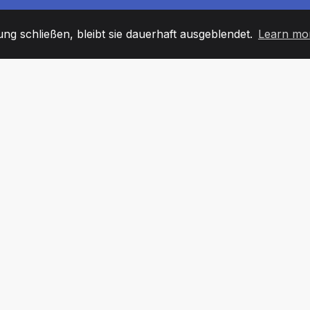
g schließen, bleibt sie dauerhaft ausgeblendet.
Learn mo
60
+36
7
TARBEITER
COUNTRIES
BÜRO