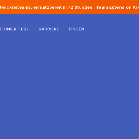
twicklerteams, einsatzbereit in 72 Stunden.
Team Extension AI
Belgien
TIONIERT ES?
KARRIERE
FINDEN
Frankreich
Irland
Niederlande
Schweiz
Vereinigte Staaten
Bosnien und Herzegowina
Estland
Lettland
Republik Moldau