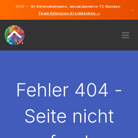
NEW —
KI-Entwicklerteams, einsatzbereit in 72 Stunden.
×
Team Extension AI entdecken →
Deutsch
Französisc
Italienisch
Englisch
ÜBER UNS
EXPERTISE
WIE FUNKTIONIERT ES?
KARRIERE
Fehler 404 -
FINDEN
SCHWEIZ
Seite nicht
DE
STARTEN SIE JETZT