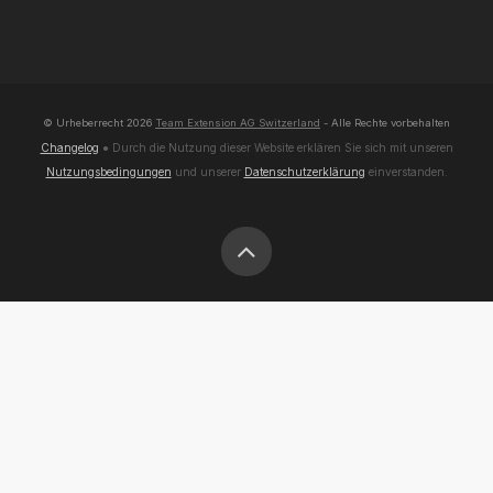
© Urheberrecht
2026
Team Extension AG Switzerland
- Alle Rechte vorbehalten
Changelog
● Durch die Nutzung dieser Website erklären Sie sich mit unseren
Nutzungsbedingungen
und unserer
Datenschutzerklärung
einverstanden.