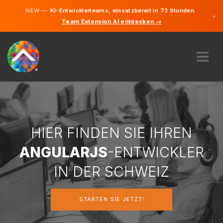
NEW —
KI-Entwicklerteams, einsatzbereit in 72 Stunden.
×
Team Extension AI entdecken →
Deutsch
Französi
Italienisc
Englisch
ÜBER UNS
EXPERTISE
WIE FUNKTIONIERT ES?
KARRIERE
HIER FINDEN SIE IHREN
FINDEN
ANGULARJS
-ENTWICKLER
SCHWEIZ
IN DER SCHWEIZ
DE
STARTEN SIE JETZT!
STARTEN SIE JETZT