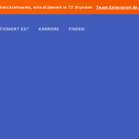
twicklerteams, einsatzbereit in 72 Stunden.
Team Extension AI
Belgien
TIONIERT ES?
KARRIERE
FINDEN
Frankreich
Irland
Niederlande
Schweiz
Vereinigte Staaten
Bosnien und Herzegowina
Estland
Lettland
Republik Moldau