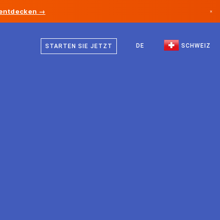
 entdecken →
×
Deutsch
Kanada
Französisch
DE
SCHWEIZ
STARTEN SIE JETZT
Deutschland
Italienisch
Liechtenstein
Englisch
Norwegen
Japan
Bulgarien
Kroatien
Litauen
Montenegro