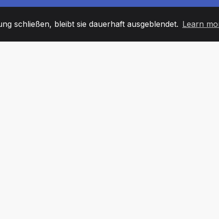
g schließen, bleibt sie dauerhaft ausgeblendet.
Learn mo
60
+36
7
TARBEITER
COUNTRIES
BÜRO