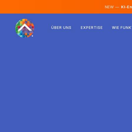
NEW —
KI-En
Österreich
ÜBER UNS
EXPERTISE
WIE FUNK
Finnland
Island
Luxemburg
Schweden
Vereinigtes Königreich
Albanien
Tschechien
Ungarn
Nordmazedonien