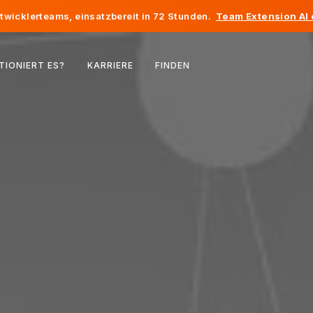
twicklerteams, einsatzbereit in 72 Stunden.
Team Extension AI
Belgien
TIONIERT ES?
KARRIERE
FINDEN
Frankreich
Irland
Niederlande
Schweiz
Vereinigte Staaten
Bosnien und Herzegowina
Estland
Lettland
Republik Moldau