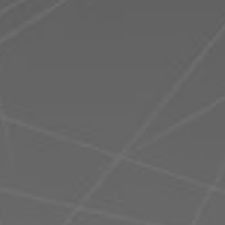
Rumänien
Slowakei