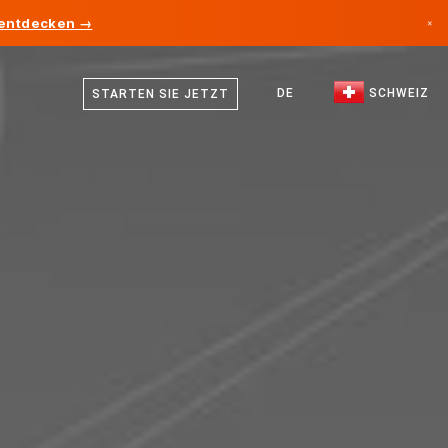
 entdecken →
×
Deutsch
Kanada
Französisch
DE
SCHWEIZ
STARTEN SIE JETZT
Deutschland
Italienisch
Liechtenstein
Englisch
Norwegen
Japan
Bulgarien
Kroatien
Litauen
Montenegro