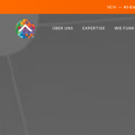
NEW —
KI-En
Österreich
ÜBER UNS
EXPERTISE
WIE FUNK
Finnland
Island
Luxemburg
Schweden
Vereinigtes Königreich
Albanien
Tschechien
Ungarn
Nordmazedonien