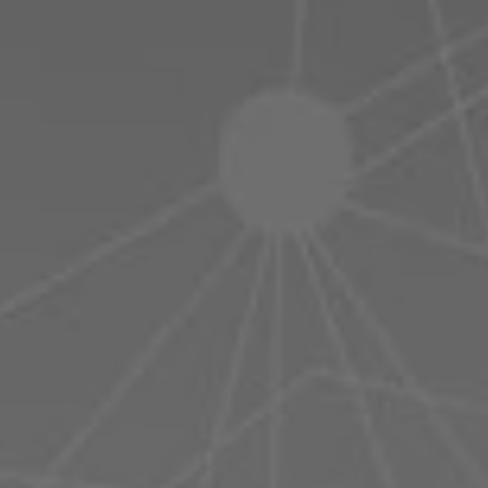
Polen
Slowenien
Vietnam