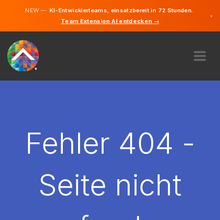
NEW —
KI-Entwicklerteams, einsatzbereit in 72 Stunden.
×
Team Extension AI entdecken →
Deutsch
Französisc
Italienisch
Englisch
ÜBER UNS
EXPERTISE
WIE FUNKTIONIERT ES?
KARRIERE
Fehler 404 -
FINDEN
SCHWEIZ
Seite nicht
DE
STARTEN SIE JETZT