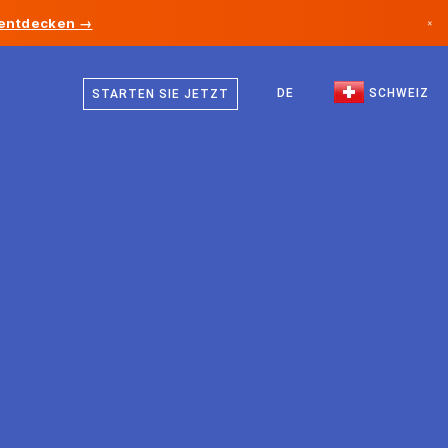
 entdecken →
×
Deutsch
Kanada
Französisch
DE
SCHWEIZ
STARTEN SIE JETZT
Deutschland
Italienisch
Liechtenstein
Englisch
Norwegen
Japan
Bulgarien
Kroatien
Litauen
Montenegro