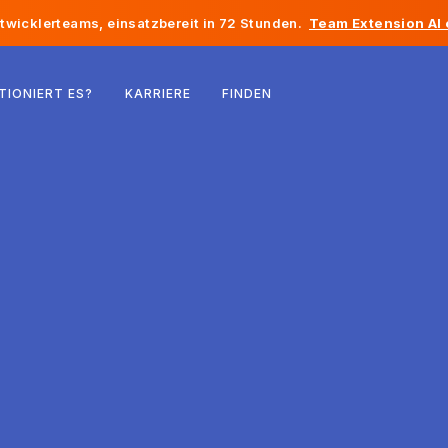
twicklerteams, einsatzbereit in 72 Stunden.
Team Extension AI
Belgien
TIONIERT ES?
KARRIERE
FINDEN
Frankreich
Irland
Niederlande
Schweiz
Vereinigte Staaten
Bosnien und Herzegowina
Estland
Lettland
Republik Moldau