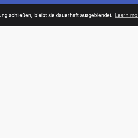
g schließen, bleibt sie dauerhaft ausgeblendet.
Learn mo
60
+36
7
TARBEITER
COUNTRIES
BÜRO