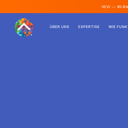
NEW —
KI-En
Österreich
ÜBER UNS
EXPERTISE
WIE FUNK
Finnland
Island
Luxemburg
Schweden
Vereinigtes Königreich
Albanien
Tschechien
Ungarn
Nordmazedonien