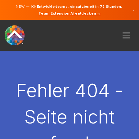
NEW —
KI-Entwicklerteams, einsatzbereit in 72 Stunden.
×
Team Extension AI entdecken →
Deutsch
Französisc
Italienisch
Englisch
ÜBER UNS
EXPERTISE
WIE FUNKTIONIERT ES?
KARRIERE
Fehler 404 -
FINDEN
SCHWEIZ
Seite nicht
DE
STARTEN SIE JETZT