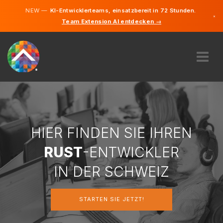
NEW —
KI-Entwicklerteams, einsatzbereit in 72 Stunden.
×
Team Extension AI entdecken →
Deutsch
Französi
Italienisc
Englisch
ÜBER UNS
EXPERTISE
WIE FUNKTIONIERT ES?
KARRIERE
HIER FINDEN SIE IHREN
FINDEN
RUST
-ENTWICKLER
SCHWEIZ
IN DER SCHWEIZ
DE
STARTEN SIE JETZT!
STARTEN SIE JETZT