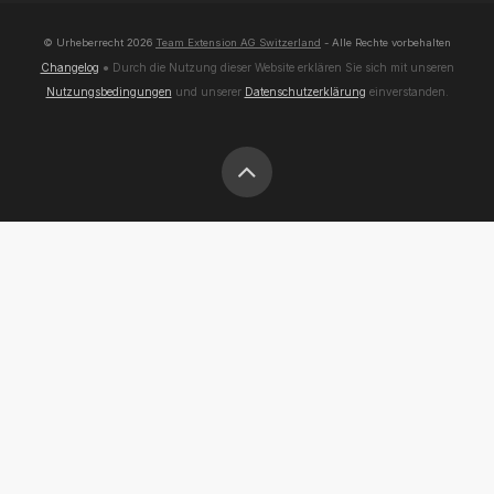
© Urheberrecht
2026
Team Extension AG Switzerland
- Alle Rechte vorbehalten
Changelog
● Durch die Nutzung dieser Website erklären Sie sich mit unseren
Nutzungsbedingungen
und unserer
Datenschutzerklärung
einverstanden.