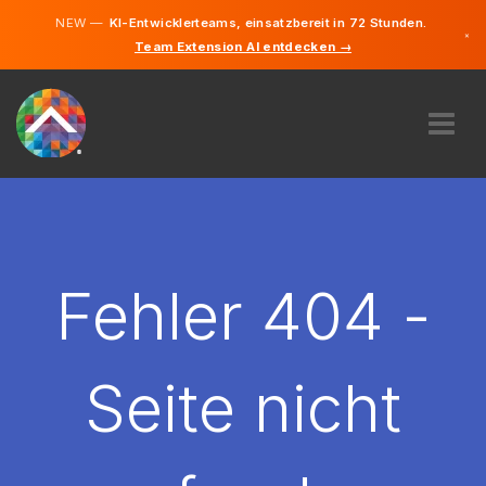
NEW —
KI-Entwicklerteams, einsatzbereit in 72 Stunden.
×
Team Extension AI entdecken →
Deutsch
Französisc
Italienisch
Englisch
ÜBER UNS
EXPERTISE
WIE FUNKTIONIERT ES?
KARRIERE
Fehler 404 -
FINDEN
SCHWEIZ
Seite nicht
DE
STARTEN SIE JETZT