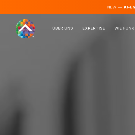
NEW —
KI-En
Österreich
ÜBER UNS
EXPERTISE
WIE FUNK
Finnland
Island
Luxemburg
Schweden
Vereinigtes Königreich
Albanien
Tschechien
Ungarn
Nordmazedonien