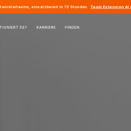
twicklerteams, einsatzbereit in 72 Stunden.
Team Extension AI
Belgien
TIONIERT ES?
KARRIERE
FINDEN
Frankreich
Irland
Niederlande
Schweiz
Vereinigte Staaten
Bosnien und Herzegowina
Estland
Lettland
Republik Moldau