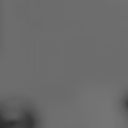
Polen
Slowenien
Vietnam