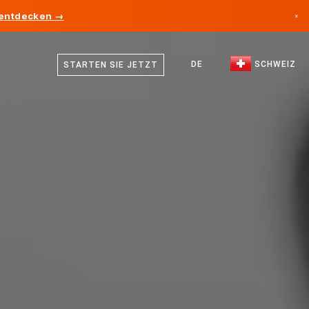
 entdecken →
×
Deutsch
Kanada
Französisch
DE
SCHWEIZ
STARTEN SIE JETZT
Deutschland
Italienisch
Liechtenstein
Englisch
Norwegen
Japan
Bulgarien
Kroatien
Litauen
Montenegro