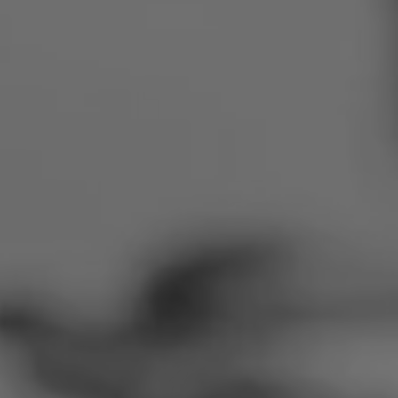
Rumänien
Slowakei