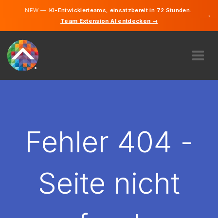
NEW —
KI-Entwicklerteams, einsatzbereit in 72 Stunden.
×
Team Extension AI entdecken →
Deutsch
Französisc
Italienisch
Englisch
ÜBER UNS
EXPERTISE
WIE FUNKTIONIERT ES?
KARRIERE
Fehler 404 -
FINDEN
SCHWEIZ
Seite nicht
DE
STARTEN SIE JETZT