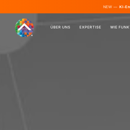
NEW —
KI-En
Österreich
ÜBER UNS
EXPERTISE
WIE FUNK
Finnland
Island
Luxemburg
Schweden
Vereinigtes Königreich
Albanien
Tschechien
Ungarn
Nordmazedonien