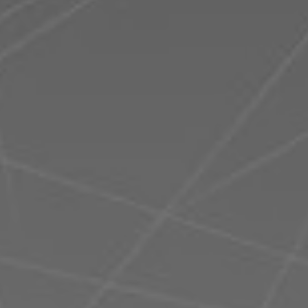
Rumänien
Slowakei