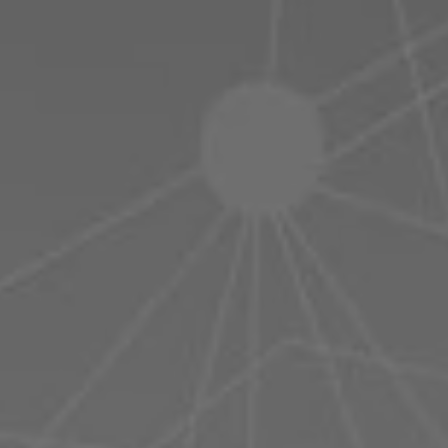
Polen
Slowenien
Vietnam