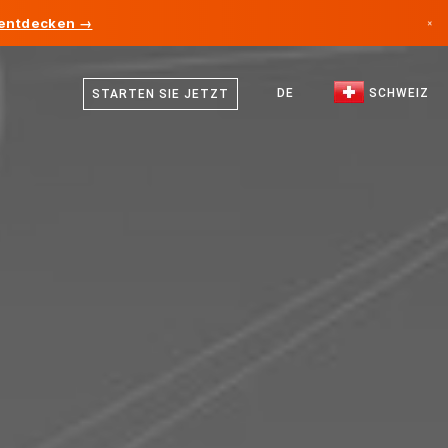
 entdecken →
×
Deutsch
Kanada
Französisch
DE
SCHWEIZ
STARTEN SIE JETZT
Deutschland
Italienisch
Liechtenstein
Englisch
Norwegen
Japan
Bulgarien
Kroatien
Litauen
Montenegro