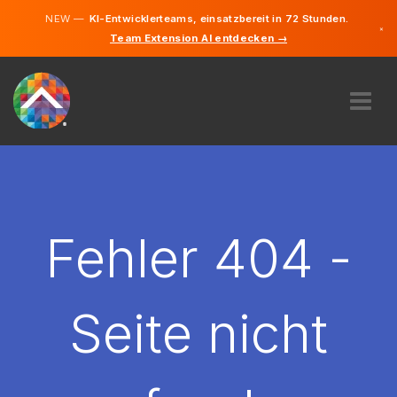
NEW —
KI-Entwicklerteams, einsatzbereit in 72 Stunden.
×
Team Extension AI entdecken →
Deutsch
Französisc
Italienisch
Englisch
ÜBER UNS
EXPERTISE
WIE FUNKTIONIERT ES?
KARRIERE
Fehler 404 -
FINDEN
SCHWEIZ
Seite nicht
DE
STARTEN SIE JETZT