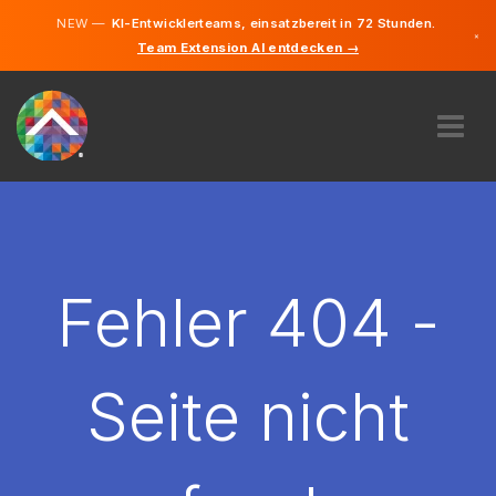
NEW —
KI-Entwicklerteams, einsatzbereit in 72 Stunden.
×
Team Extension AI entdecken →
Deutsch
Französisc
Italienisch
Englisch
ÜBER UNS
EXPERTISE
WIE FUNKTIONIERT ES?
KARRIERE
Fehler 404 -
FINDEN
SCHWEIZ
Seite nicht
DE
STARTEN SIE JETZT