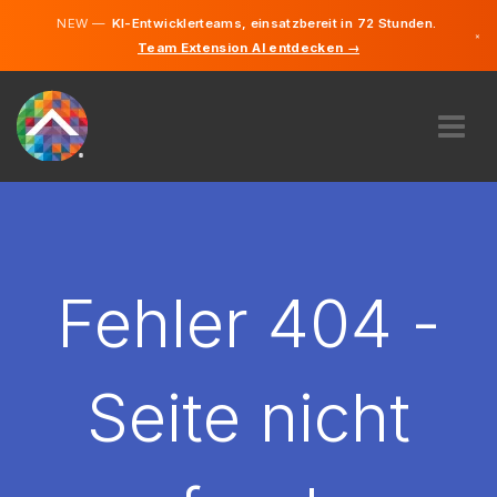
NEW —
KI-Entwicklerteams, einsatzbereit in 72 Stunden.
×
Team Extension AI entdecken →
Deutsch
Französisc
Italienisch
Englisch
ÜBER UNS
EXPERTISE
WIE FUNKTIONIERT ES?
KARRIERE
Fehler 404 -
FINDEN
SCHWEIZ
Seite nicht
DE
STARTEN SIE JETZT