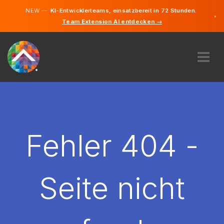
NEW —
KI-Entwicklerteams, einsatzbereit in 72 Stunden.
×
Team Extension AI entdecken →
Deutsch
Französisc
Italienisch
Englisch
ÜBER UNS
EXPERTISE
WIE FUNKTIONIERT ES?
KARRIERE
Fehler 404 -
FINDEN
SCHWEIZ
Seite nicht
DE
STARTEN SIE JETZT