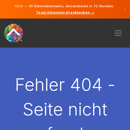
NEW —
KI-Entwicklerteams, einsatzbereit in 72 Stunden.
×
Team Extension AI entdecken →
Deutsch
Französisc
Italienisch
Englisch
ÜBER UNS
EXPERTISE
WIE FUNKTIONIERT ES?
KARRIERE
Fehler 404 -
FINDEN
SCHWEIZ
Seite nicht
DE
STARTEN SIE JETZT