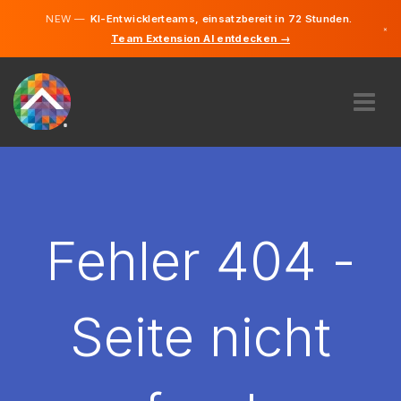
NEW —
KI-Entwicklerteams, einsatzbereit in 72 Stunden.
×
Team Extension AI entdecken →
Deutsch
Französisc
Italienisch
Englisch
ÜBER UNS
EXPERTISE
WIE FUNKTIONIERT ES?
KARRIERE
Fehler 404 -
FINDEN
SCHWEIZ
Seite nicht
DE
STARTEN SIE JETZT