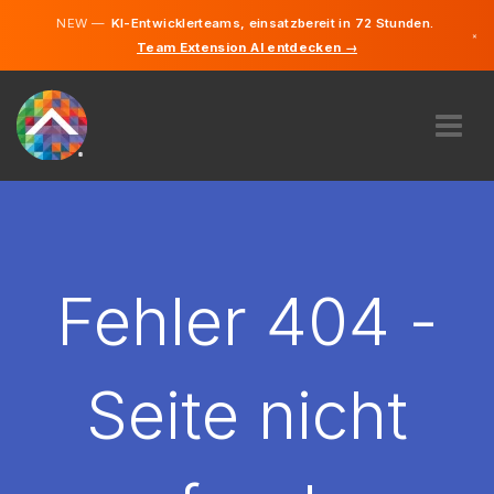
NEW —
KI-Entwicklerteams, einsatzbereit in 72 Stunden.
×
Team Extension AI entdecken →
Deutsch
Französisc
Italienisch
Englisch
ÜBER UNS
EXPERTISE
WIE FUNKTIONIERT ES?
KARRIERE
Fehler 404 -
FINDEN
SCHWEIZ
Seite nicht
DE
STARTEN SIE JETZT